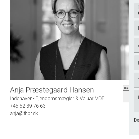
Anja Præstegaard Hansen
Indehaver - Ejendomsmægler & Valuar MDE
+45 52 39 76 63
anja@thpr.dk
De