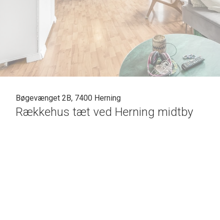
Bøgevænget 2B, 7400 Herning
Rækkehus tæt ved Herning midtby
I Hernings vestlige bydel og ikke langt fra de store grønne områder ved Hern
store åbne gårdareal, hvor der er en privat parkeringsplads med til huset. Om
ganske kort tid, og alle midtbyens skønne faciliteter er lige indenfor rækkevi
skur. Ejendommen opvarmes med fjernvarme.
INDRETNING:
Ved ankomst til denne fine bolig møder man husets fine entre. Herfra er der a
åbent ind til alrum/stue med dejligt lysindfald fra begge sider. Fra stuen er 