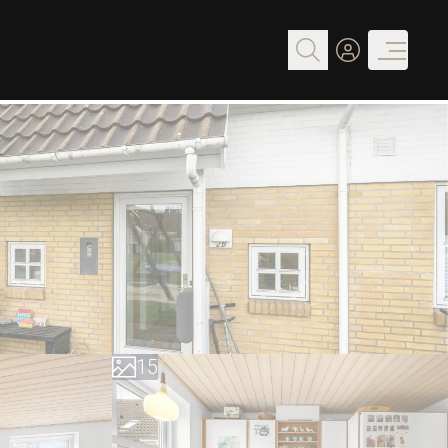
0
1
2
3
0
4
1
5
2
6
3
7
4
8