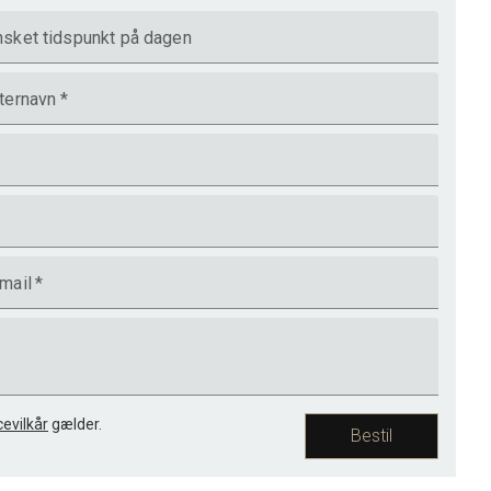
sket tidspunkt på dagen
ternavn
*
mail
*
cevilkår
gælder.
Bestil