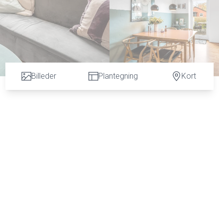
Billeder
Plantegning
Kort
ing Fremads fodboldbaner finder du dette hyggelige rækkehus. Huset ligger ud til d
rådet er pænt og velholdt med plads til alle. Herning midtby kan nåes på cykel i løb
dde. Til ejendommen her hører også en lille lukket gårdhave med indgang til et godt l
dgang til et praktisk bryggers med god bord- og skabsplads. Køkkenet er lyst, og de
der udgang til den hyggeligste lille gårdhave, hvor man kan opholde sig helt ugeneret