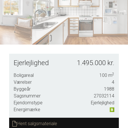
5
9
6
7
8
9
Ejerlejlighed
1.495.000 kr.
et
2
Boligareal
100
m
et af
Værelser
4
ille
Byggeår
1988
Sagsnummer
27032114
Ejendomstype
Ejerlejlighed
Energimærke
r er
Hent salgsmateriale
. I