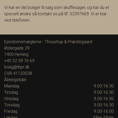
Vi har en del boliger til salg som skuffesager, og har du et
specielt ønske så kontakt os på tlf. 52397669. Vi er klar
ved telefonen.
Ejendomsmæglerne - Thoustrup & Præstegaard
Østergade 29
7400
Herning
+45 52 39 76 69
bolig@thpr.dk
CVR
41133538
Åbningstider
Mandag
9.00-16.30
Tirsdag
9.00-16.30
Onsdag
9.00-16.30
Torsdag
9.00-16.30
Fredag
9.00-16.00
Lørdag
Efter Aftale