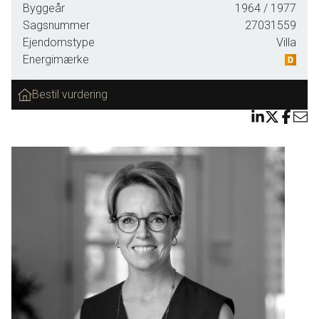
Byggeår
1964
/ 1977
anvendelsesmuligheder. Villaen har en dejlig lukket have
Sagsnummer
27031559
med en overdækket terrasse og et stort flisebelagt areal
Ejendomstype
Villa
foran villaen, hvor der er god plads til ekstra parkering eller
Energimærke
trailer og campingvogn. Villaen opvarmes med fjernvarme
og havestuen opvarmes med varmepumpe og en ny
Bestil vurdering
brændeovn til træpiller fra 2022.
INDRETNING: I det store og lyse køkken/alrum fra 2006 er
der plads til alle. Her samles familien om madlavning,
kreative sysler eller bare hygge i gode venners selskab. Det
flotte lyse køkken fra HTH er lyse fronter og en stor,
praktisk køkkenø giver muligheder for alle aktiviteter. Fra
køkkenet er der åbent til alrum og stue - også her er der
rigtig god plads. Det flotte trægulv komplementerer
rummet på fornemmeste vis og fra stuen er der udgang til
den mindst lige så hyggelige havestue. Havestuen er opført
i 2008 med flot klinkegulv, varmepumpe og skøn