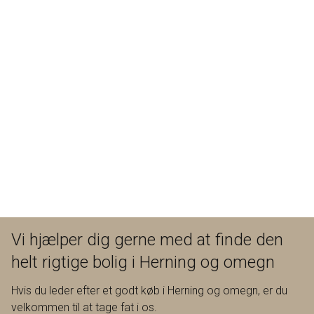
Vi hjælper dig gerne med at finde den
helt rigtige bolig i Herning og omegn
Hvis du leder efter et godt køb i Herning og omegn, er du
velkommen til at tage fat i os.