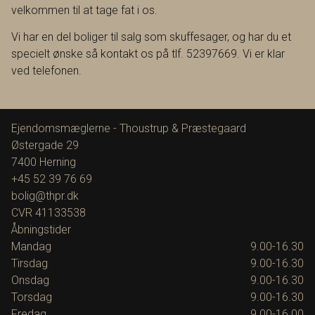
velkommen til at tage fat i os.
Vi har en del boliger til salg som skuffesager, og har du et
specielt ønske så kontakt os på tlf. 52397669. Vi er klar
ved telefonen.
Ejendomsmæglerne - Thoustrup & Præstegaard
Østergade 29
7400
Herning
+45 52 39 76 69
bolig@thpr.dk
CVR
41133538
Åbningstider
Mandag
9.00-16.30
Tirsdag
9.00-16.30
Onsdag
9.00-16.30
Torsdag
9.00-16.30
Fredag
9.00-16.00