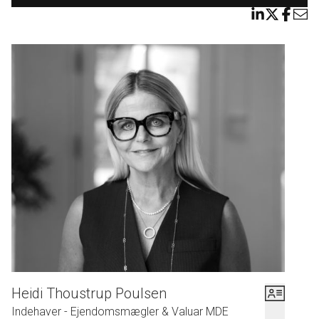
grobund for det gode liv.
Der lægges stor vægt på at minimere miljøpåvirkningen og samtidig sikre
høj livskvalitet for beboerne gennem energieffektive løsninger og
bæredygtige materialer. Regnvandshåndtering er integreret i landskabet,
hvilket beskytter miljøet og skaber attraktive udearealer.
Naboskabet skal være et værdifuldt fællesskab, og med opførelsen af et
fælleshus samt en legeplads i området skabes gode betingelser for at mødes.
Familieliv og en tryg hverdag er i fokus, og Nørretorp skal tiltrække både
ældre, par og aktive familier med børn, som alle værdsætter et stærkt
lokalmiljø og trygge omgivelser.
Heidi Thoustrup Poulsen
Indehaver - Ejendomsmægler & Valuar MDE