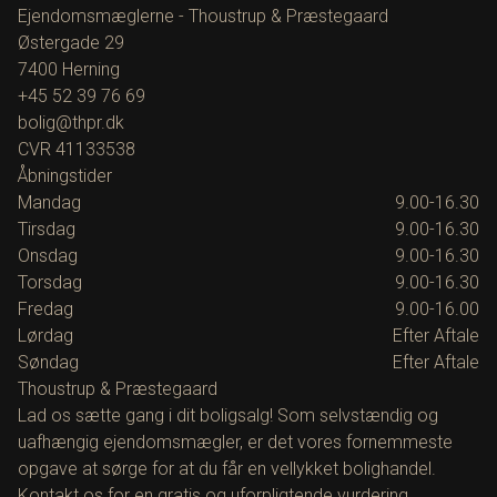
Ejendomsmæglerne - Thoustrup & Præstegaard
Østergade 29
7400
Herning
+45 52 39 76 69
bolig@thpr.dk
CVR
41133538
Åbningstider
Mandag
9.00-16.30
Tirsdag
9.00-16.30
Onsdag
9.00-16.30
Torsdag
9.00-16.30
Fredag
9.00-16.00
Lørdag
Efter Aftale
Søndag
Efter Aftale
Thoustrup & Præstegaard
Lad os sætte gang i dit boligsalg! Som selvstændig og
uafhængig ejendomsmægler, er det vores fornemmeste
opgave at sørge for at du får en vellykket bolighandel.
Kontakt os for en gratis og uforpligtende vurdering.