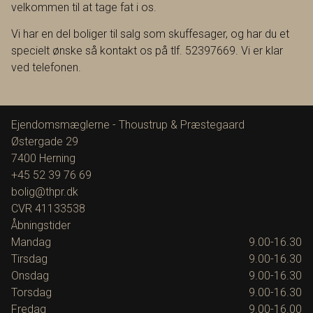
velkommen til at tage fat i os.
Vi har en del boliger til salg som skuffesager, og har du et
specielt ønske så kontakt os på tlf. 52397669. Vi er klar
ved telefonen.
Ejendomsmæglerne - Thoustrup & Præstegaard
Østergade 29
7400
Herning
+45 52 39 76 69
bolig@thpr.dk
CVR
41133538
Åbningstider
Mandag
9.00-16.30
Tirsdag
9.00-16.30
Onsdag
9.00-16.30
Torsdag
9.00-16.30
Fredag
9.00-16.00