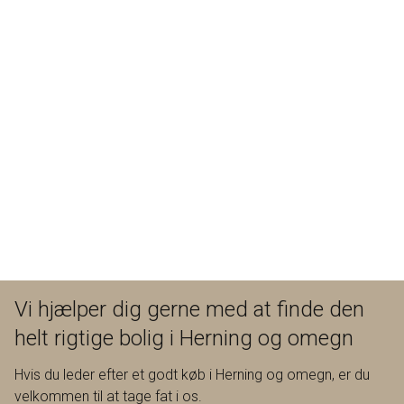
Vi hjælper dig gerne med at finde den
helt rigtige bolig i Herning og omegn
Hvis du leder efter et godt køb i Herning og omegn, er du
velkommen til at tage fat i os.