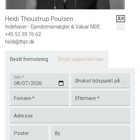
Heidi Thoustrup Poulsen
Indehaver - Ejendomsmægler & Valuar MDE
+45 52 39 76 62
heidi@thpr.dk
Bestil fremvisning
Bestil salgsmateriale
Dato
*
Ønsket tidspunkt på dagen
Fornavn
*
Efternavn
*
Adresse
Postnr
By