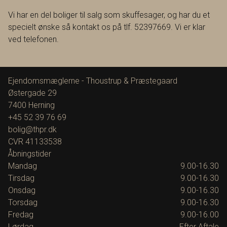
Vi har en del boliger til salg som skuffesager, og har du et
specielt ønske så kontakt os på tlf. 52397669. Vi er klar
ved telefonen.
Ejendomsmæglerne - Thoustrup & Præstegaard
Østergade 29
7400
Herning
+45 52 39 76 69
bolig@thpr.dk
CVR
41133538
Åbningstider
Mandag
9.00-16.30
Tirsdag
9.00-16.30
Onsdag
9.00-16.30
Torsdag
9.00-16.30
Fredag
9.00-16.00
Lørdag
Efter Aftale