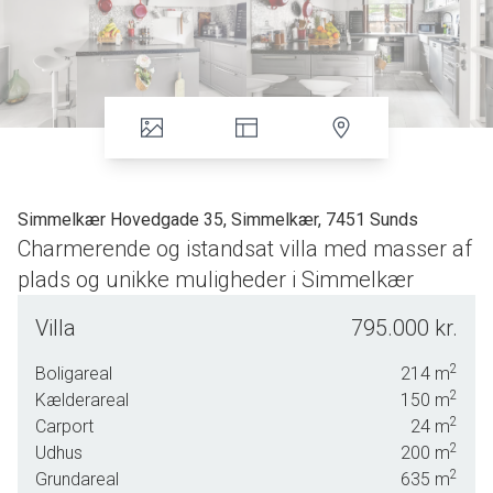
Simmelkær Hovedgade 35, Simmelkær, 7451 Sunds
Charmerende og istandsat villa med masser af
plads og unikke muligheder i Simmelkær
I hjertet af Simmelkær finder I denne velholdte og
Villa
795.000 kr.
istandsatte villa med hele 214 m² bolig samt 70 m²
kælderrum til opbevaring. Derudover byder ejendommen
2
Boligareal
214
m
på ca. 200 m² i den tidligere købmandsbutik, som giver et
2
Kælderareal
150
m
væld af anvendelsesmuligheder – hvad enten drømmen er
2
Carport
24
m
et stort hobbyrum, værksted, lager eller et imponerende
2
Udhus
200
m
multirum til hele familien.
2
Grundareal
635
m