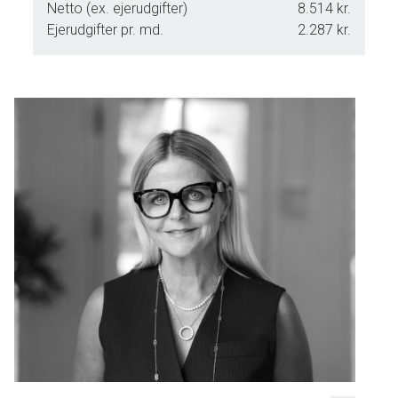
Netto (ex. ejerudgifter)
8.514 kr.
Ejerudgifter pr. md.
2.287 kr.