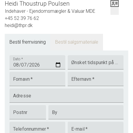
Heidi Thoustrup Poulsen
Indehaver - Ejendomsmægler & Valuar MDE
+45 52 39 76 62
heidi@thpr.dk
Bestil fremvisning
Bestil salgsmateriale
Dato
*
Ønsket tidspunkt på dagen
Fornavn
*
Efternavn
*
Adresse
Postnr
By
Telefonnummer
*
E-mail
*