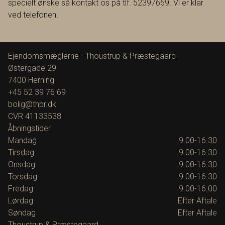
specielt ønske så kontakt os på tlf. 52397669. Vi er klar
ved telefonen.
Ejendomsmæglerne - Thoustrup & Præstegaard
Østergade 29
7400
Herning
+45 52 39 76 69
bolig@thpr.dk
CVR
41133538
Åbningstider
Mandag
9.00-16.30
Tirsdag
9.00-16.30
Onsdag
9.00-16.30
Torsdag
9.00-16.30
Fredag
9.00-16.00
Lørdag
Efter Aftale
Søndag
Efter Aftale
Thoustrup & Præstegaard