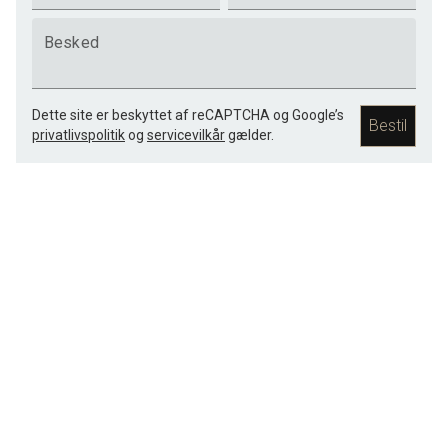
Besked
Dette site er beskyttet af reCAPTCHA og Google’s
Bestil
privatlivspolitik
og
servicevilkår
gælder.