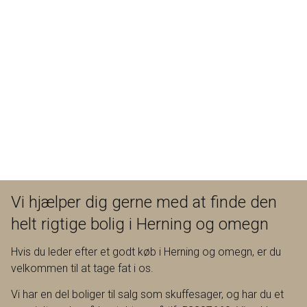
Vi hjælper dig gerne med at finde den
helt rigtige bolig i Herning og omegn
Hvis du leder efter et godt køb i Herning og omegn, er du
velkommen til at tage fat i os.
Vi har en del boliger til salg som skuffesager, og har du et