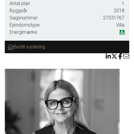
Antal plan
1
Ikast golfklub få meter derfra, og får man gæster en aften,
Byggeår
2018
hvor man ikke gider madlavningen, så ligger den fantastiske
Sagsnummer
27031767
Restaurant Kant lige rundt om hjørnet. Er man mere til en
Ejendomstype
Villa
løbetur i skoven... på med skoene og lad dig afstresse af
Energimærke
alt det grønne. Denne villa byder på alt, hvad hjertet
begærer - sæt dig tilbage og nyd livet, alt er lige omkring
Bestil vurdering
dig.
Udover den storslåede udsigt, er den moderne og
indflytningsklare villa beliggende i et attraktivt, nyopført
kvarter med fokus på familieliv og trygge omgivelser.
Området er ideelt for børnefamilier, og ikke langt fra
pasningsmuligheder. Villaen byder på moderne komfort, en
god planløsning samt gode kvalitetsmaterialer.
Villaen byder på en lys og indbydende entre i åben
forbindelse med resten af boligen. Fra entreen er der to trin
ned til lækkert stort køkken/alrum med store vinduespartier,
som skaber det smukkeste maleri. Køkkenet, som er fra