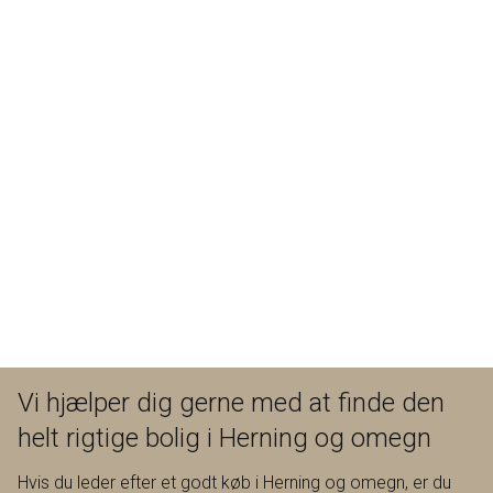
Denne villa er virkelig en villa, der skal opleves. Ring for en
fremvisning, og lad mig give dig oplevelsen af være et med
naturen.
Vi hjælper dig gerne med at finde den
helt rigtige bolig i Herning og omegn
Hvis du leder efter et godt køb i Herning og omegn, er du