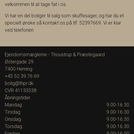
velkommen til at tage fat i os.
Vi har en del boliger til salg som skuffesager, og har du et
specielt ønske så kontakt os på tlf. 52397669. Vi er klar
ved telefonen.
Ejendomsmæglerne - Thoustrup & Præstegaard
Østergade 29
7400
Herning
+45 52 39 76 69
bolig@thpr.dk
CVR
41133538
Åbningstider
Mandag
9.00-16.30
Tirsdag
9.00-16.30
Onsdag
9.00-16.30
Torsdag
9.00-16.30
Fredag
9.00-16.00